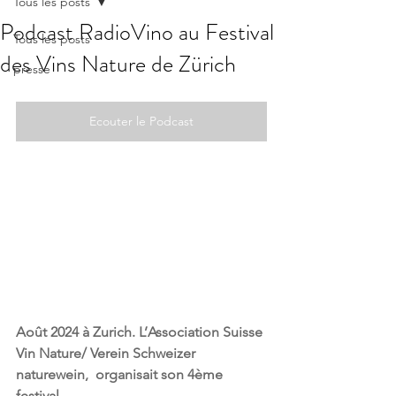
Tous les posts
Podcast RadioVino au Festival
Tous les posts
des Vins Nature de Zürich
presse
Ecouter le Podcast
Août 2024 à Zurich. L’Association Suisse 
Vin Nature/ Verein Schweizer 
naturewein,  organisait son 4ème 
festival. 